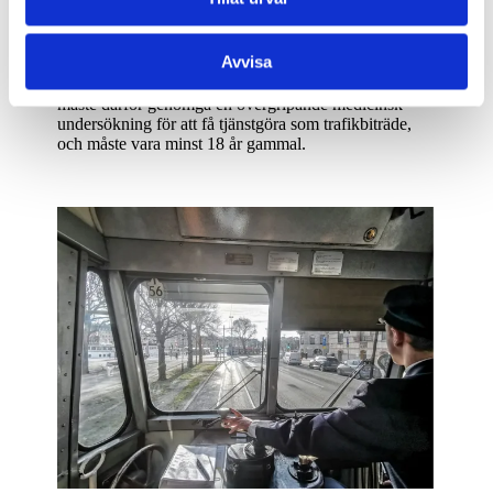
vid nästa hållplats.
Det utökade ansvaret för säkerheten ombord på
Avvisa
spårvagnarna innebär att du arbetar under så kallad
"säkerhetstjänst" efter Transportstyrelsens krav. Du
måste därför genomgå en övergripande medicinsk
undersökning för att få tjänstgöra som trafikbiträde,
och måste vara minst 18 år gammal.