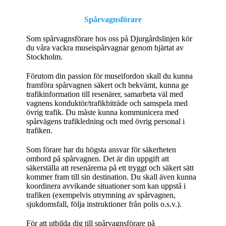
Spårvagnsförare
Som spårvagnsförare hos oss på Djurgårdslinjen kör
du våra vackra museispårvagnar genom hjärtat av
Stockholm.
Förutom din passion för museifordon skall du kunna
framföra spårvagnen säkert och bekvämt, kunna ge
trafikinformation till resenärer, samarbeta väl med
vagnens konduktör/trafikbiträde och samspela med
övrig trafik. Du måste kunna kommunicera med
spårvägens trafikledning och med övrig personal i
trafiken.
Som förare har du högsta ansvar för säkerheten
ombord på spårvagnen. Det är din uppgift att
säkerställa att resenärerna på ett tryggt och säkert sätt
kommer fram till sin destination. Du skall även kunna
koordinera avvikande situationer som kan uppstå i
trafiken (exempelvis utrymning av spårvagnen,
sjukdomsfall, följa instruktioner från polis o.s.v.).
För att utbilda dig till spårvagnsförare på