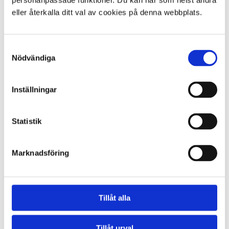
personanpassade funktioner. Du kan när som helst ändra
eller återkalla ditt val av cookies på denna webbplats.
Samtyckesval
Trafikbiträde
Nödvändiga
Tjänsten trafikbiträde bygger på
konduktörsutbildningen och består till stor del av
Inställningar
samma tjänstgöringsmoment.
Som trafikbiträde tjänstgör du ombord på samtliga
museispårvagnar. Du viserar biljetter, ger information
Statistik
till resenärer, och ansvarar för utökad dörrmanövrering
och även signalering till föraren.
Marknadsföring
Vid tjänstgöring våra äldre vagnar tjänstgör du som så
kallad rörlig konduktör (i folkmun även kallat
springkonduktör). Du har ingen fast konduktörsplats
utan rör dig fritt omkring i vagnen. Du manövrerar
dörrar för hand, och ger klarsignal till föraren vid start
Tillåt alla
från hållplatser. Du ropar också ut linjens hållplatser i
de vagnar som saknar högtalare, samt ger signal till
föraren när en resenär önskar att stiga av spårvagnen
Tillåt urval